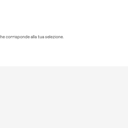
Scooter
Subscription
Story
App
e corrisponde alla tua selezione.