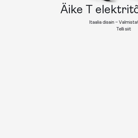
Äike T elektri
Itaalia disain – Valmist
Telli siit