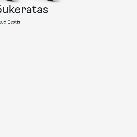
tõukeratas
atud Eestis