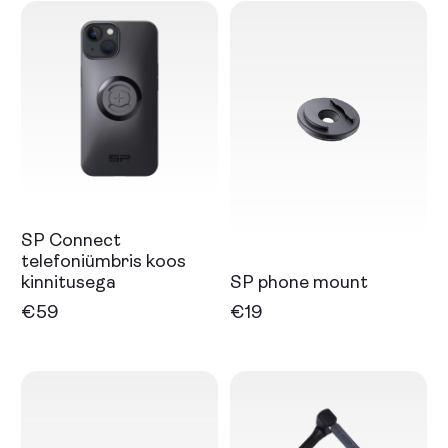
Select
Select
SP Connect
telefoniümbris koos
kinnitusega
SP phone mount
€
59
€
19
Select
Select