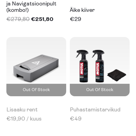
ja Navigatsioonipult
(kombo!)
Äike kiiver
€
279,80
€
251,80
€
29
Select
Select
Out Of Stock
Out Of Stock
Lisaaku rent
Puhastamistarvikud
€
19,90
/ kuus
€
49