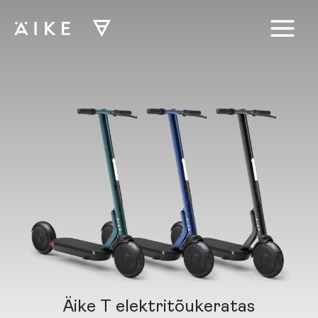
Skip
to
content
Main
Menu
Äike T elektritõukeratas